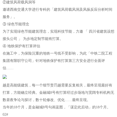
②建筑风荷载风洞等
邀请西南交通大学进行专科的「建筑风荷载风洞及风振反应分析时间
服务」。
③ 绿色节能理念
为了实现绿色节能建筑理念，实现科技节能，力邀 「 四川省建筑设想
接头公司 」 为步地定制节能有打算。
④ 地铁保护有打算评估
在施工中，为保险沉重的地铁一号线不受影响，为此「中铁二院工程
集团有限职守公司」针对地铁保护有打算第三方安全进行全面评
估……
越是高能级建筑，每一个细节责罚越需要反复相关，最终呈现最好有
打算，方能确立经典。金融城8号有打算经过步场地与宽阔专科机构无
数昼夜争论与探讨，数十轮修改、优化……最终呈现。
当年的18个月，是金融城8号勾画蓝图，「谋定此后动」的18个月。
02#