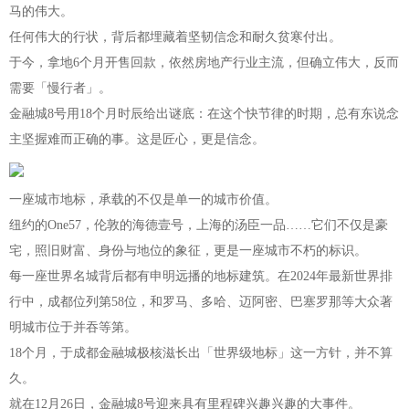
马的伟大。
任何伟大的行状，背后都埋藏着坚韧信念和耐久贫寒付出。
于今，拿地6个月开售回款，依然房地产行业主流，但确立伟大，反而
需要「慢行者」。
金融城8号用18个月时辰给出谜底：在这个快节律的时期，总有东说念
主坚握难而正确的事。这是匠心，更是信念。
一座城市地标，承载的不仅是单一的城市价值。
纽约的One57，伦敦的海德壹号，上海的汤臣一品……它们不仅是豪
宅，照旧财富、身份与地位的象征，更是一座城市不朽的标识。
每一座世界名城背后都有申明远播的地标建筑。在2024年最新世界排
行中，成都位列第58位，和罗马、多哈、迈阿密、巴塞罗那等大众著
明城市位于并吞等第。
18个月，于成都金融城极核滋长出「世界级地标」这一方针，并不算
久。
就在12月26日，金融城8号迎来具有里程碑兴趣兴趣的大事件。