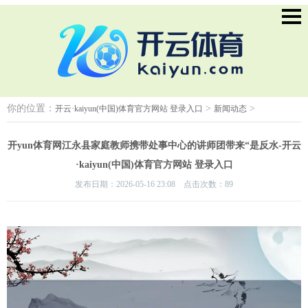
你的位置：
>
>
开云·kaiyun(中国)体育官方网站 登录入口
新闻动态
开yun体育网江永县家庭教师携带处事中心的讲师团带来“是反水-开云
·kaiyun(中国)体育官方网站 登录入口
发布日期：2026-05-16 23:08 点击次数：89